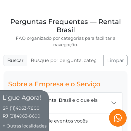
Perguntas Frequentes — Rental
Brasil
FAQ organizado por categorias para facilitar a
navegação.
Buscar
Limpar
Sobre a Empresa e o Serviço
Ligue Agora!
1) O que é a Rental Brasil e o que ela
oferece?
SP (11)4063-7800
RJ (21)4063-8600
2) Quais tipos de eventos vocês
Outras localidades
atendem?