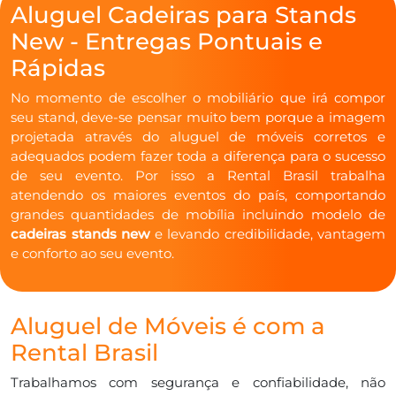
Aluguel Cadeiras para Stands
New - Entregas Pontuais e
Rápidas
No momento de escolher o mobiliário que irá compor
seu stand, deve-se pensar muito bem porque a imagem
projetada através do aluguel de móveis corretos e
adequados podem fazer toda a diferença para o sucesso
de seu evento. Por isso a Rental Brasil trabalha
atendendo os maiores eventos do país, comportando
grandes quantidades de mobília incluindo modelo de
cadeiras stands new
e levando credibilidade, vantagem
e conforto ao seu evento.
Aluguel de Móveis é com a
Rental Brasil
Trabalhamos com segurança e confiabilidade, não