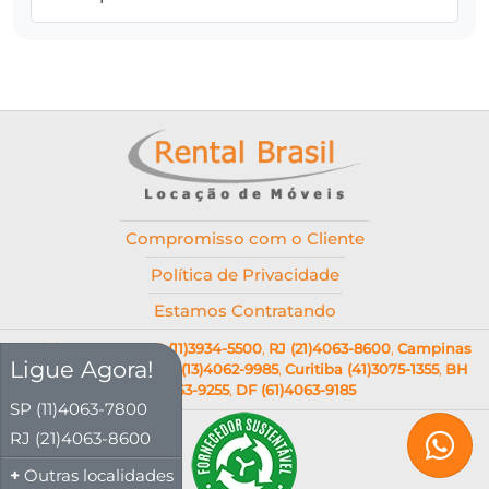
Compromisso com o Cliente
Política de Privacidade
Estamos Contratando
SP (11)4063-7800
,
SP (11)3934-5500
,
RJ (21)4063-8600
,
Campinas
Ligue Agora!
(19)4062-9036
,
Santos (13)4062-9985
,
Curitiba (41)3075-1355
,
BH
(31)4063-9255
,
DF (61)4063-9185
SP (11)4063-7800
RJ (21)4063-8600
Outras localidades