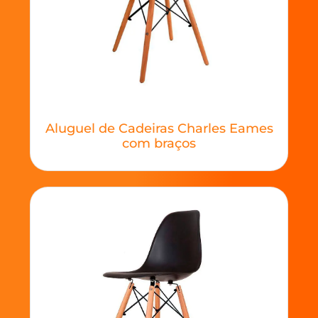
Aluguel de Cadeiras Charles Eames
com braços