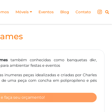
omos
Móveis
Eventos
Blog
Contato
Eames
ames
também conhecidas como banquetas dkr,
 para ambientar festas e eventos
s inumeras peças idealizadas e criadas por Charles
e de uma peça com concha em polipropileno e pés
 e faça seu orçamento!