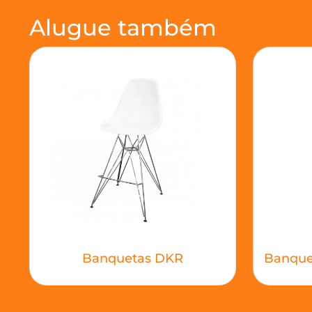
Alugue também
Banquetas DKR
Banquet