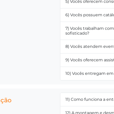
5) Vocês oferecem cons
6) Vocês possuem catál
7) Vocês trabalham co
sofisticado?
8) Vocês atendem even
9) Vocês oferecem assis
10) Vocês entregam em 
ação
11) Como funciona a en
12) A montagem e desm