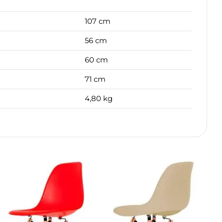
107 cm
56 cm
60 cm
71 cm
4,80 kg