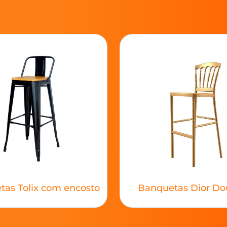
as Tolix com encosto
Banquetas Dior Do