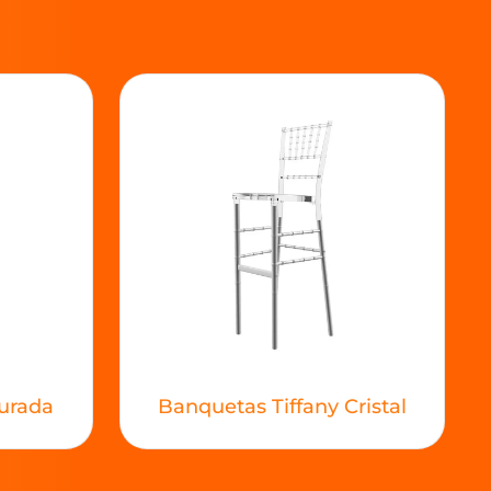
urada
Banquetas Tiffany Cristal