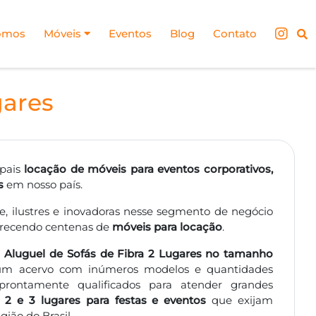
omos
Móveis
Eventos
Blog
Contato
gares
ipais
locação de móveis para eventos corporativos,
s
em nosso país.
, ilustres e inovadoras nesse segmento de negócio
ferecendo centenas de
móveis para locação
.
a
Aluguel de Sofás de Fibra 2 Lugares no tamanho
um acervo com inúmeros modelos e quantidades
rontamente qualificados para atender grandes
, 2 e 3 lugares para festas e eventos
que exijam
ião do Brasil.