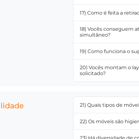
17) Como é feita a retir
18) Vocês conseguem a
simultâneo?
19) Como funciona o su
20) Vocês montam o la
solicitado?
alidade
21) Quais tipos de móve
22) Os móveis são higie
23) Há diversidade de co