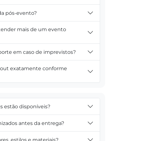
ada pós-evento?
tender mais de um evento
porte em caso de imprevistos?
yout exatamente conforme
is estão disponíveis?
nizados antes da entrega?
res, estilos e materiais?