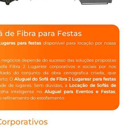
á de Fibra para Festas
Lugares para festas
disponível para locação por nossa
os negócios depende do sucesso das soluções propostas
fa Fibra 2 Lugaresr corporativos e sociais por nos
ltado do conjunto da obra cenografica criada, que
orto; O
Aluguel do Sofá de Fibra 2 Lugaresr para festas
ade de lugares. Sem dúvidas, a
Locação de Sofás de
lha inteligente no
Aluguel para Eventos e Festas
,
 o refinamento do estofamento.
Corporativos