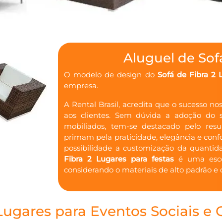
Aluguel de Sof
O modelo de design do
Sofá de Fibra 2 
empresa.
A Rental Brasil, acredita que o sucesso n
aos clientes. Sem dúvida a adoção do so
mobiliados, tem-se destacado pelo resu
primam pela praticidade, elegância e conf
possibilidade a customização da quantid
Fibra 2 Lugares para festas
é uma esco
considerando o materiais de alto padrão e
Lugares para Eventos Sociais e 