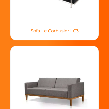
Sofa Le Corbusier LC3