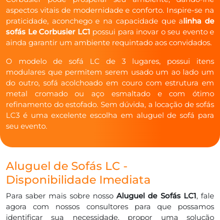
aspectos vitais de modernidade e conforto. Inspire-se na
praticidade, aconchego e na capacidade que a
linha de
sofás Le Corbusier LC1
possui para inovar o seu evento e
ainda garantir um ambiente requintado aos convidados.
O modelo de sofá LC de 3 lugares, possui itens
modulares que permitem serem usado um ao lado um
do outro, sofá acolchoado em couro com estrutura em
metal cromado ou aço esmaltado e com ótimo
refinamento do estofado. Sem dúvida, a locação de sofás
LC3 é uma excelente escolha em aluguel de sofá para
seu evento.
Aluguel de Sofás LC -
Disponibilidade Imediata
Para saber mais sobre nosso
Aluguel de Sofás LC1
, fale
agora com nossos consultores para que possamos
identificar sua necessidade, propor uma solução