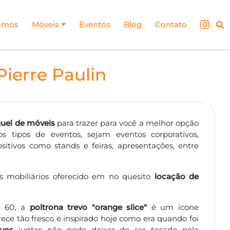
omos
Móveis
Eventos
Blog
Contato
Pierre Paulin
guel de móveis
para trazer para você a melhor opção
 tipos de eventos, sejam eventos corporativos,
ositivos como stands e feiras, apresentações, entre
mobiliários oferecido em no quesito
locação de
e 60, a
poltrona trevo "orange slice"
é um ícone
ece tão fresco e inspirado hoje como era quando foi
evos
juntas não pode deixar de ser tocado pela