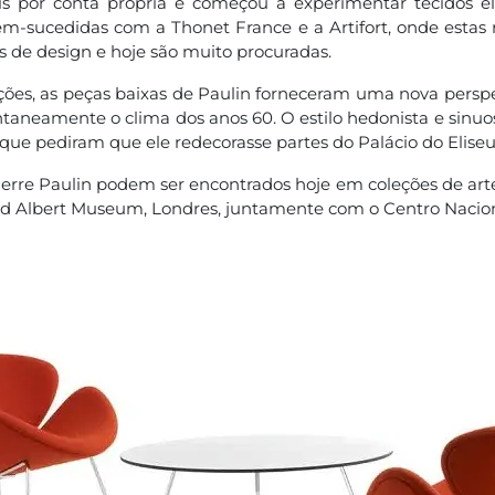
is por conta própria e começou a experimentar tecidos e
m-sucedidas com a Thonet France e a Artifort, onde estas 
 de design e hoje são muito procuradas.
ões, as peças baixas de Paulin forneceram uma nova perspe
antaneamente o clima dos anos 60. O estilo hedonista e sinu
que pediram que ele redecorasse partes do Palácio do Eliseu
ierre Paulin podem ser encontrados hoje em coleções de ar
nd Albert Museum, Londres, juntamente com o Centro Nacio