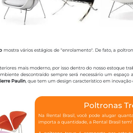
o
mostra vários estágios de "enrolamento". De fato, a poltr
eriores mais moderno, por isso dentro do nosso estoque tr
ente descontraído sempre será necessário um espaço atr
ierre Paulin
, que tem um design característico em inovação 
Poltronas T
Na Rental Brasil, você pode alugar quant
importa a quantidade, a Rental Brasil tem!