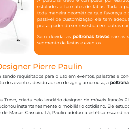
A poltrona trevo é composta por estrut
estofados e formatos de fatias. Toda a 
toda maneira geométrica que favoreça o c
passivel de customização, ela tem adequa
preta, podendo ser revestida em outras cor
Sem duvida, as
poltronas trevos
são as s
segmento de festas e eventos.
Designer Pierre Paulin
sendo requisitados para o uso em eventos, palestras e co
o dos eventos, devido ao seu design glamorouso, a
poltrona
a Trevo, criada pelo lendário designer de móveis francês P
lucionou instantaneamente o mobiliário cotidiano. Ele est
p de Marcel Gascoin. Lá, Paulin adotou a estética escandi