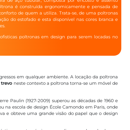
ura de aço tubular, composta por encosto e assento
poltrona é construída ergonomicamente e pensada de
onforto de quem a utiliza. Trata-se, de uma poltronas
ção do estofado e esta disponível nas cores branca e
es.
ofisticas poltronas em design para serem locadas no
ngressos em qualquer ambiente. A locação da poltrona
 trevo
neste contexto a poltrona torna-se um móvel de
ierre Paulin (1927-2009) superou as décadas de 1960 e
udou na escola de design École Camondo em Paris, onde
nava e obteve uma grande visão do papel que o design