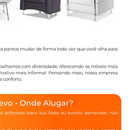
ona parece mudar de forma toda vez que você olha para
abalhamos com diversidade, oferecendo os móveis mais
ativo mais informal. Pensando nisso, nossa empresa
e conforto.
revo - Onde Alugar?
as poltronas trevo sua festa ou evento demandar, não