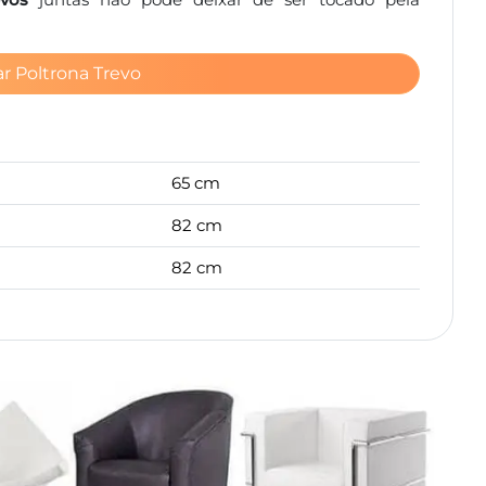
r Poltrona Trevo
65 cm
82 cm
82 cm