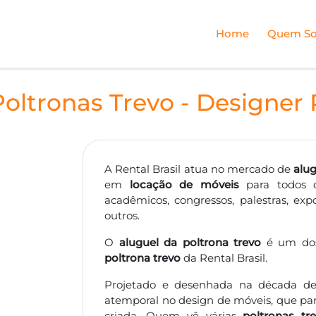
Home
Quem S
oltronas Trevo - Designer 
A Rental Brasil atua no mercado de
alu
em
locação de móveis
para todos os
acadêmicos, congressos, palestras, exp
outros.
O
aluguel da poltrona trevo
é um dos 
poltrona trevo
da Rental Brasil.
Projetado e desenhada na década d
atemporal no design de móveis, que par
criada. Quem vê várias
poltronas tr