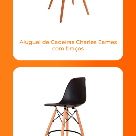
Aluguel de Cadeiras Charles Eames
com braços