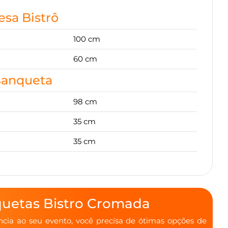
sa Bistrô
100 cm
60 cm
anqueta
98 cm
35 cm
35 cm
quetas Bistro Cromada
cia ao seu evento, você precisa de ótimas opções de