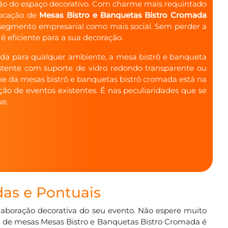
ão do espaço decorativo. Com charme mais requintado
locação de
Mesas Bistro e Banquetas Bistro Cromada
o segmento empresarial como mais social. Sem perder a
é eficiente para a sua decoração.
ada para qualquer ambiente, a mesa bistrô e banqueta
istente com suporte de vidro redondo transparente ou
me da mesas bistrô e banquetas bistrô cromada está na
ção de eventos existentes. É nas peculiaridades que se
ue.
das e Pontuais
elaboração decorativa do seu evento. Não espere muito
l de mesas Mesas Bistro e Banquetas Bistro Cromada é