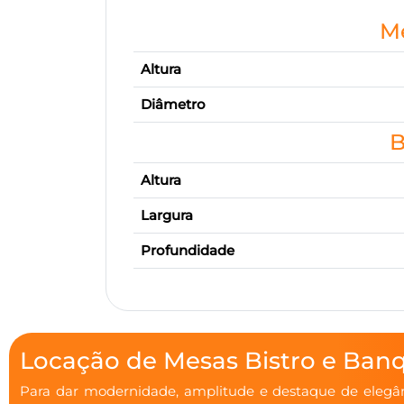
Me
Altura
Diâmetro
B
Altura
Largura
Profundidade
Locação de Mesas Bistro e Ban
Para dar modernidade, amplitude e destaque de elegân