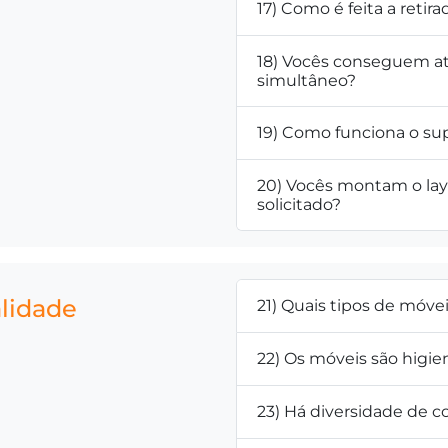
17) Como é feita a retir
18) Vocês conseguem a
simultâneo?
19) Como funciona o su
20) Vocês montam o la
solicitado?
alidade
21) Quais tipos de móve
22) Os móveis são higie
23) Há diversidade de co