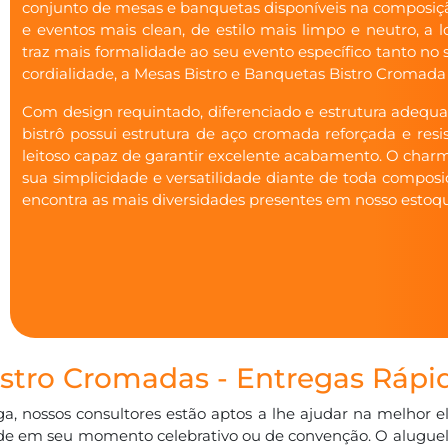
conjunto de mesas e banquetas disponíveis na composiç
e eventos mais clean, de estilo mais limpo e neutro, a 
traz mais formalidade ao seu evento específico tanto n
cordialidade, a Mesas Bistro e Banquetas Bistro Cromada 
Com design requintado, diferenciado e estrutura adequ
bistrô possui estrutura de aço cromada reforçada e res
leitoso capaz de garantir excelente acabamento. O char
sua simplicidade e versatilidade diante de toda composi
encontra as mais diversidades presentes em nosso estoq
stro Cromadas - Entregas Rápi
ga, nossos consultores estão aptos a lhe ajudar na melhor 
dade em seu momento celebrativo ou de convenção. O alugue