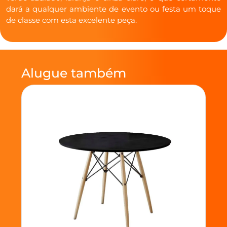
dará a qualquer ambiente de evento ou festa um toque
de classe com esta excelente peça.
Alugue também