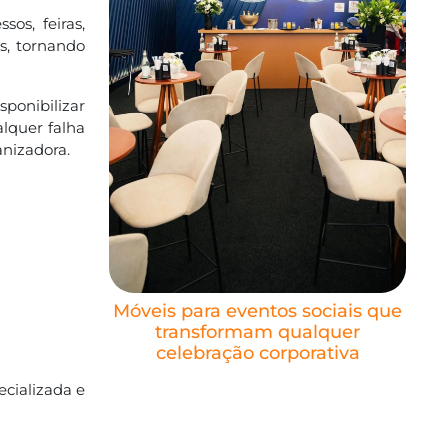
os, feiras,
es, tornando
sponibilizar
alquer falha
anizadora.
Móveis para eventos sociais que
transformam qualquer
celebração corporativa
cializada e