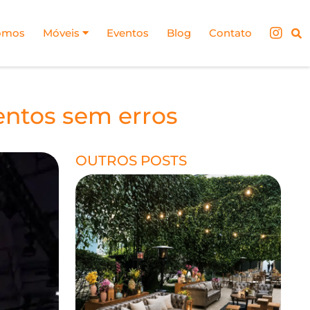
omos
Móveis
Eventos
Blog
Contato
entos sem erros
OUTROS POSTS