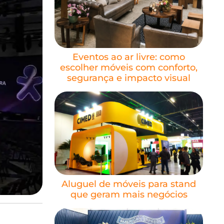
Eventos ao ar livre: como
escolher móveis com conforto,
segurança e impacto visual
Aluguel de móveis para stand
que geram mais negócios