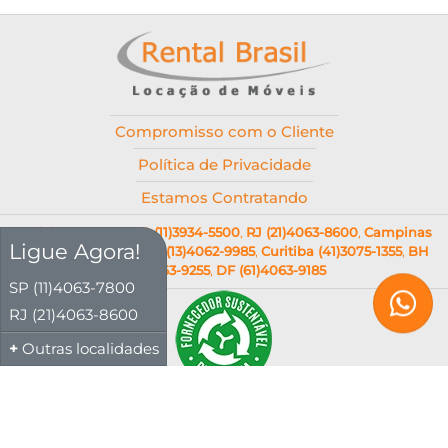
Compromisso com o Cliente
Política de Privacidade
Estamos Contratando
SP (11)4063-7800
,
SP (11)3934-5500
,
RJ (21)4063-8600
,
Campinas
Ligue Agora!
(19)4062-9036
,
Santos (13)4062-9985
,
Curitiba (41)3075-1355
,
BH
(31)4063-9255
,
DF (61)4063-9185
SP (11)4063-7800
RJ (21)4063-8600
Outras localidades
© 2026 Rental Brasil - Aluguel de Móveis para Eventos Corporativos e Sociais
Corporativos
Razão Social: RENTAL BRASIL LOCACOES LTDA | CNPJ: 01.490.702/0001-63