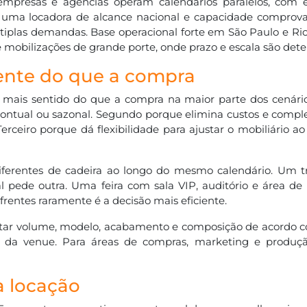
 empresas e agências operam calendários paralelos, com
om uma locadora de alcance nacional e capacidade comprov
últiplas demandas. Base operacional forte em São Paulo e Ri
 mobilizações de grande porte, onde prazo e escala são det
iente do que a compra
 mais sentido do que a compra na maior parte dos cenário
ontual ou sazonal. Segundo porque elimina custos e compl
ceiro porque dá flexibilidade para ajustar o mobiliário ao
 diferentes de cadeira ao longo do mesmo calendário. Um 
pede outra. Uma feira com sala VIP, auditório e área de
frentes raramente é a decisão mais eficiente.
ustar volume, modelo, acabamento e composição de acordo c
s da venue. Para áreas de compras, marketing e produção
a locação