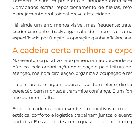
Também é comum projetar a quantidade exata sem 
Convidados extras, reposicionamento de fileiras, re
planejamento profissional prevê elasticidade.
Há ainda um erro menos visível, mas frequente: trat
credenciamento, backstage, sala de imprensa, ca
especificado por função, a operação ganha eficiência 
A cadeira certa melhora a exp
No evento corporativo, a experiência não depende só
público, pela organização do espaço e pela leitura 
atenção, melhora circulação, organiza a ocupação e ref
Para marcas e organizadores, isso tem efeito dire
operação bem montada transmite confiança. E um fo
não admitem falha.
Escolher cadeiras para eventos corporativos com cr
estética, conforto e logística trabalham juntos, o e
participa. E esse tipo de acerto quase nunca acontece 