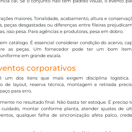
ência cai. Se o conjunto não tem padrão visual, o evento p
ações maiores. Tonalidade, acabamento, altura e conservaç
s, peças desgastadas ou diferenças entre fileiras prejudic
, isso pesa. Para agências e produtoras, pesa em dobro.
o em catálogo. É essencial considerar condição do acervo, c
entre as peças. Um fornecedor pode ter um bom ite
uniforme em grande escala.
eventos corporativos
é um dos itens que mais exigem disciplina logística. 
to de layout, reserva técnica, montagem e retirada preci
aço para erro.
amente no resultado final. Não basta ter estoque. É preciso t
 cuidado, montar conforme planta, atender ajustes de úl
ntos, qualquer falha de sincronização afeta palco, cred