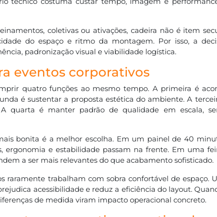
itério técnico costuma custar tempo, imagem e performanc
einamentos, coletivas ou ativações, cadeira não é item sec
cidade do espaço e ritmo da montagem. Por isso, a deci
ência, padronização visual e viabilidade logística.
ra eventos corporativos
cumprir quatro funções ao mesmo tempo. A primeira é a
da é sustentar a proposta estética do ambiente. A terceira
 A quarta é manter padrão de qualidade em escala, se
 mais bonita é a melhor escolha. Em um painel de 40 minuto
, ergonomia e estabilidade passam na frente. Em uma fei
tendem a ser mais relevantes do que acabamento sofisticado.
os raramente trabalham com sobra confortável de espaço. 
udica acessibilidade e reduz a eficiência do layout. Quand
iferenças de medida viram impacto operacional concreto.