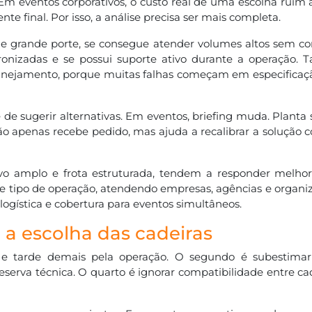
. Em eventos corporativos, o custo real de uma escolha rui
nte final. Por isso, a análise precisa ser mais completa.
 de grande porte, se consegue atender volumes altos sem 
nizadas e se possui suporte ativo durante a operação.
planejamento, porque muitas falhas começam em especificaçã
e sugerir alternativas. Em eventos, briefing muda. Planta s
ão apenas recebe pedido, mas ajuda a recalibrar a solução 
o amplo e frota estruturada, tendem a responder melhor
se tipo de operação, atendendo empresas, agências e organi
logística e cobertura para eventos simultâneos.
a escolha das cadeiras
al e tarde demais pela operação. O segundo é subestim
eserva técnica. O quarto é ignorar compatibilidade entre ca