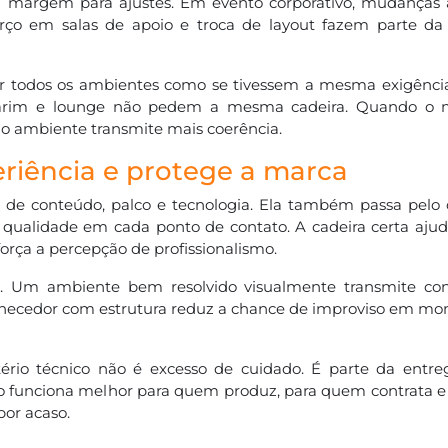
margem para ajustes. Em evento corporativo, mudanças 
forço em salas de apoio e troca de layout fazem parte da
ar todos os ambientes como se tivessem a mesma exigência.
marim e lounge não pedem a mesma cadeira. Quando o mo
e o ambiente transmite mais coerência.
eriência e protege a marca
 de conteúdo, palco e tecnologia. Ela também passa pelo 
de qualidade em cada ponto de contato. A cadeira certa aju
orça a percepção de profissionalismo.
to. Um ambiente bem resolvido visualmente transmite co
rnecedor com estrutura reduz a chance de improviso em m
itério técnico não é excesso de cuidado. É parte da entr
vento funciona melhor para quem produz, para quem contrata
por acaso.