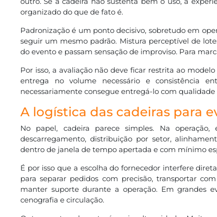
outro. Se a cadeira não sustenta bem o uso, a experi
organizado do que de fato é.
Padronização é um ponto decisivo, sobretudo em oper
seguir um mesmo padrão. Mistura perceptível de lote
do evento e passam sensação de improviso. Para marcas
Por isso, a avaliação não deve ficar restrita ao model
entrega no volume necessário e consistência 
necessariamente consegue entregá-lo com qualidade 
A logística das cadeiras para 
No papel, cadeira parece simples. Na operação, 
descarregamento, distribuição por setor, alinhamen
dentro de janela de tempo apertada e com mínimo esp
É por isso que a escolha do fornecedor interfere diret
para separar pedidos com precisão, transportar com
manter suporte durante a operação. Em grandes eve
cenografia e circulação.