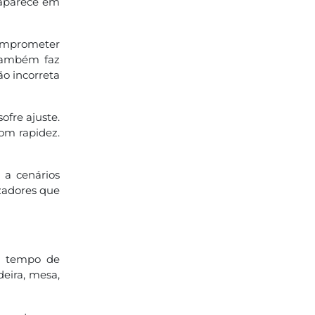
m aparece em
comprometer
 Também faz
o incorreta
ofre ajuste.
com rapidez.
 a cenários
zadores que
ar tempo de
deira, mesa,