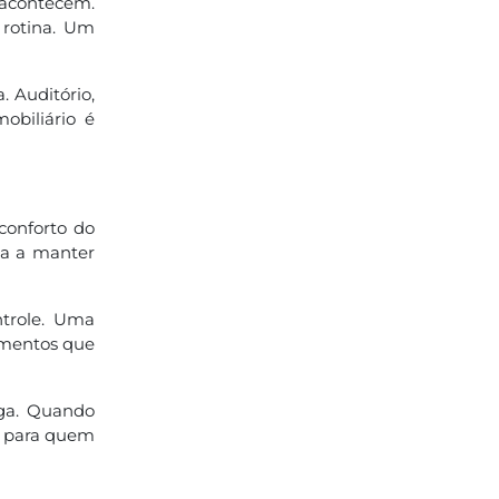
acontecem.
 rotina. Um
 Auditório,
biliário é
conforto do
da a manter
ntrole. Uma
omentos que
ega. Quando
 e para quem