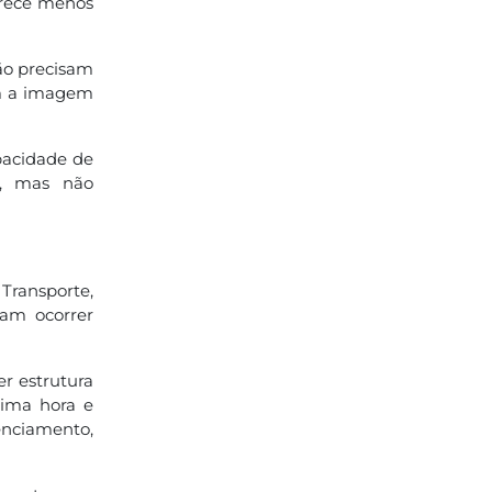
arece menos
ão precisam
am a imagem
apacidade de
m, mas não
Transporte,
sam ocorrer
er estrutura
tima hora e
enciamento,