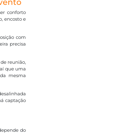
evento
er conforto
o, encosto e
posição com
eira precisa
 de reunião,
 aí que uma
o da mesma
 desalinhada
há captação
 depende do