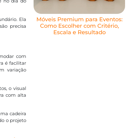
e no dia do
Móveis Premium para Eventos:
undário. Ela
Como Escolher com Critério,
são precisa
Escala e Resultado
comodar com
 é facilitar
m variação
s, o visual
ra com alta
Uma cadeira
o o projeto