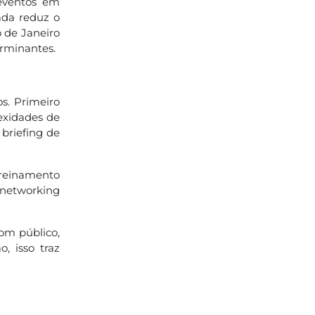
 eventos em
ada reduz o
o de Janeiro
erminantes.
s. Primeiro
exidades de
 briefing de
treinamento
 networking
om público,
, isso traz