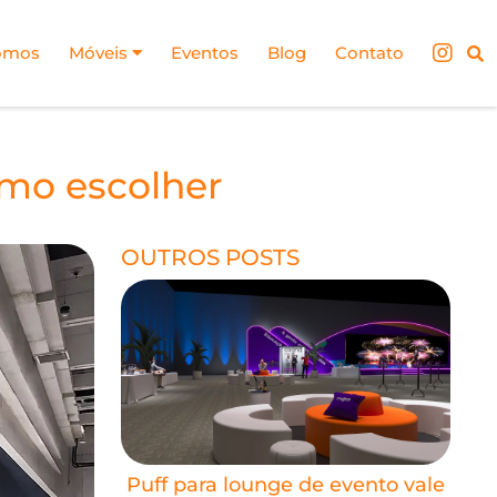
omos
Móveis
Eventos
Blog
Contato
omo escolher
OUTROS POSTS
Puff para lounge de evento vale