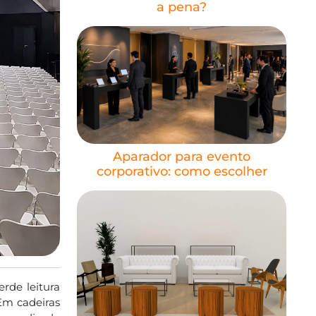
a pena?
Aparador para evento
corporativo: como escolher
rde leitura
 Em cadeiras