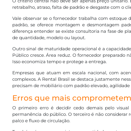
O critério central não deve ser apenas preço unitário
retrabalho, atraso, falta de padrão e desgaste com o clie
Vale observar se o fornecedor trabalha com estoque
padrão, se oferece montagem e desmontagem padro
diferença entender se existe consultoria na fase de 
de quantidade, modelo ou layout.
Outro sinal de maturidade operacional é a capacidade d
Público cresce. Área reduz. O fornecedor preparado n
Isso economiza tempo e protege a entrega.
Empresas que atuam em escala nacional, com acerv
complexos. A Rental Brasil se destaca justamente nes
precisam de mobiliário com padrão elevado, agilidade 
Erros que mais comprometem 
O primeiro erro é decidir cedo demais pelo visu
permanência do público. O terceiro é não considerar r
palco e fluxo de circulação.