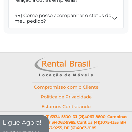
relação a outras empresas?
49) Como posso acompanhar o status do
meu pedido?
Compromisso com o Cliente
Política de Privacidade
Estamos Contratando
SP (11)4063-7800
,
SP (11)3934-5500
,
RJ (21)4063-8600
,
Campinas
Ligue Agora!
(19)4062-9036
,
Santos (13)4062-9985
,
Curitiba (41)3075-1355
,
BH
(31)4063-9255
,
DF (61)4063-9185