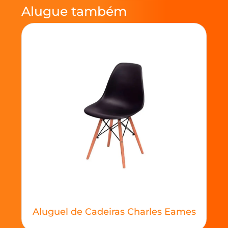
Alugue também
Aluguel de Cadeiras Charles Eames