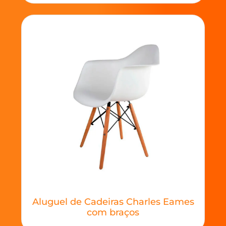
Aluguel de Cadeiras Charles Eames
com braços