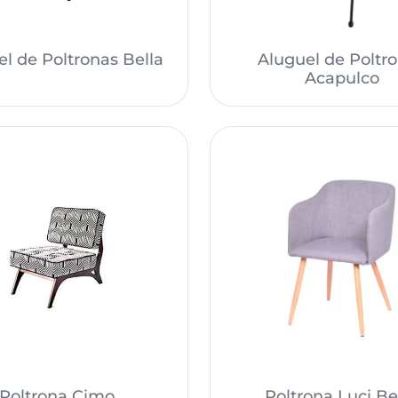
l de Poltronas Bella
Aluguel de Poltr
Acapulco
Poltrona Cimo
Poltrona Luci B