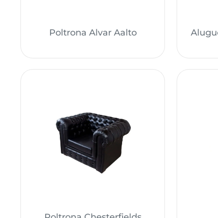
Poltrona Alvar Aalto
Alugue
Poltrona Chesterfields