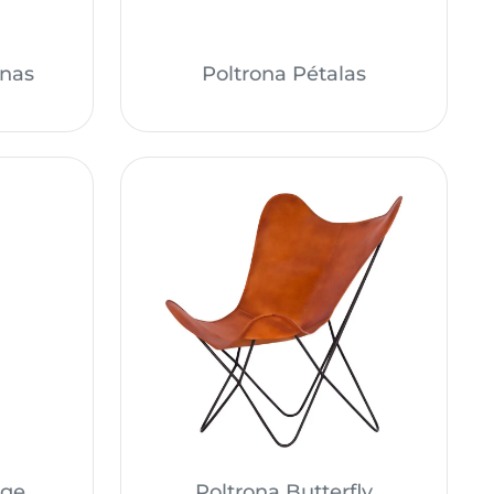
onas
Poltrona Pétalas
ege
Poltrona Butterfly