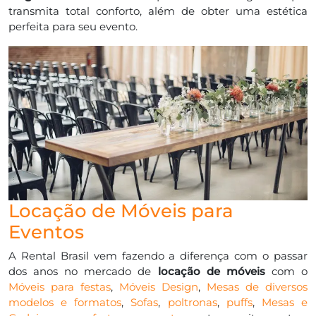
transmita total conforto, além de obter uma estética
perfeita para seu evento.
Locação de Móveis para
Eventos
A Rental Brasil vem fazendo a diferença com o passar
dos anos no mercado de
locação de móveis
com o
Móveis para festas
,
Móveis Design
,
Mesas de diversos
modelos e formatos
,
Sofas
,
poltronas
,
puffs
,
Mesas e