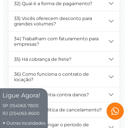
32) Qual é a forma de pagamento?
33) Vocês oferecem desconto para
grandes volumes?
34) Trabalham com faturamento para
empresas?
35) Há cobrança de frete?
36) Como funciona o contrato de
locação?
Ligue Agora!
37) Existe garantia contra danos?
SP (11)4063-7800
38) Qual é a política de cancelamento?
RJ (21)4063-8600
Outras localidades
39) Posso prolongar o período de