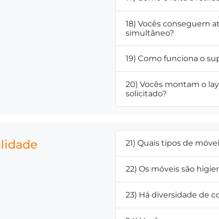
18) Vocês conseguem a
simultâneo?
19) Como funciona o su
20) Vocês montam o la
solicitado?
alidade
21) Quais tipos de móve
22) Os móveis são higie
23) Há diversidade de co