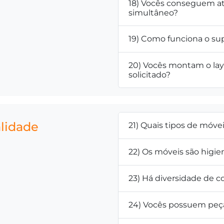
18) Vocês conseguem a
simultâneo?
19) Como funciona o su
20) Vocês montam o la
solicitado?
alidade
21) Quais tipos de móve
22) Os móveis são higie
23) Há diversidade de co
24) Vocês possuem peça