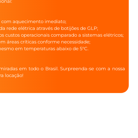
ional:
 com aquecimento imediato;
 rede elétrica através de botijões de GLP;
 custos operacionais comparado a sistemas elétricos;
em áreas críticas conforme necessidade;
esmo em temperaturas abaixo de 5°C.
miradas em todo o Brasil. Surpreenda-se com a nossa
ra locação!