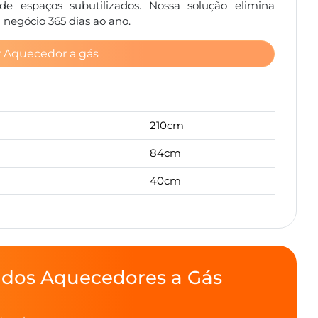
de espaços subutilizados. Nossa solução elimina
u negócio 365 dias ao ano.
r Aquecedor a gás
210cm
84cm
40cm
 dos Aquecedores a Gás