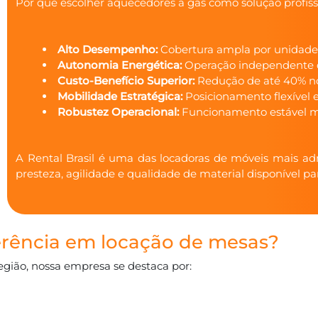
Por que escolher aquecedores a gás como solução profiss
Alto Desempenho:
Cobertura ampla por unidade
Autonomia Energética:
Operação independente da
Custo-Benefício Superior:
Redução de até 40% nos
Mobilidade Estratégica:
Posicionamento flexível 
Robustez Operacional:
Funcionamento estável m
A Rental Brasil é uma das locadoras de móveis mais ad
presteza, agilidade e qualidade de material disponível pa
eferência em locação de mesas?
gião, nossa empresa se destaca por: