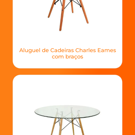
Aluguel de Cadeiras Charles Eames
com braços