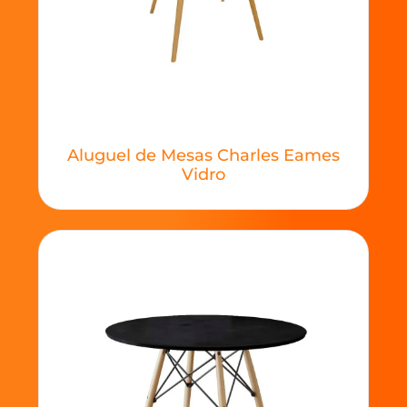
Aluguel de Mesas Charles Eames
Vidro